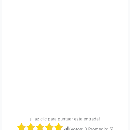
¡Haz clic para puntuar esta entrada!
(Votos:
3
Promedio:
5
)