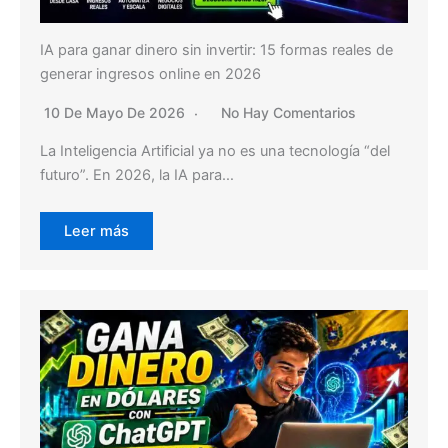
IA para ganar dinero sin invertir: 15 formas reales de
generar ingresos online en 2026
10 De Mayo De 2026
No Hay Comentarios
La Inteligencia Artificial ya no es una tecnología “del
futuro”. En 2026, la IA para…
Leer más