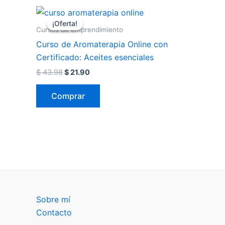
El
El
precio
precio
¡Oferta!
¡Oferta!
original
actual
Cursos de emprendimiento
era:
es:
Curso de Aromaterapia Online con
$ 43.98.
$ 21.90.
Certificado: Aceites esenciales
$
43.98
$
21.90
Comprar
Sobre mí
Contacto