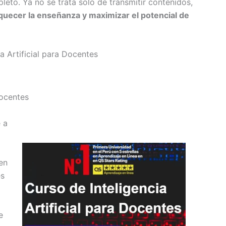
leto. Ya no se trata solo de transmitir contenidos,
quecer la enseñanza y maximizar el potencial de
a Artificial para Docentes
Docentes
 a
en
es
e