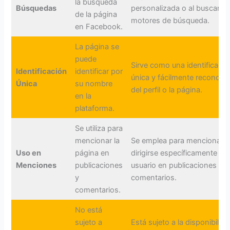
la búsqueda
Búsquedas
personalizada o al buscar e
de la página
motores de búsqueda.
en Facebook.
La página se
puede
Sirve como una identificació
Identificación
identificar por
única y fácilmente reconocib
Única
su nombre
del perfil o la página.
en la
plataforma.
Se utiliza para
mencionar la
Se emplea para mencionar y
Uso en
página en
dirigirse específicamente a 
Menciones
publicaciones
usuario en publicaciones y
y
comentarios.
comentarios.
No está
sujeto a
Está sujeto a la disponibilida